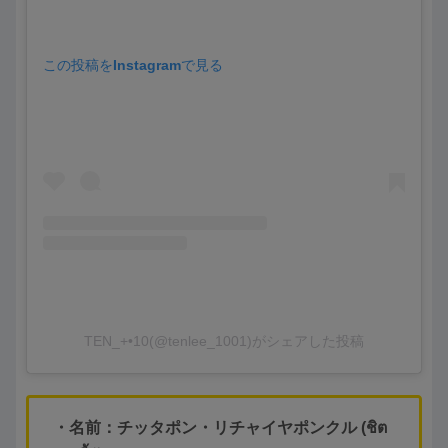
この投稿をInstagramで見る
TEN_+•10(@tenlee_1001)がシェアした投稿
・名前：
チッタポン・リチャイヤポンクル
(
ชิต