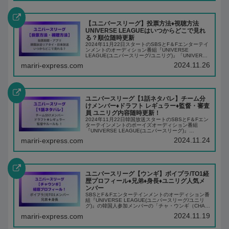
【ユニバースリーグ】投票方法♦️視聴方法
UNIVERSE LEAGUEはいつからどこで見れ
る？順位随時更新
2024年11月22日スタートのSBSとF＆Fエンターテイ
ンメントのオーディション番組『UNIVERSE
LEAGUE(ユニバースリーグ/ユニリグ)』「UNIVERSE
TICKET(ユニチケ)」の2番目のシーズンとなるユニバ
2024.11.26
mariri-express.com
ースリーグはボ...
ユニバースリーグ【1話ネタバレ】チーム分
けメンバー♦️ドラフト レギュラー♦️監督・審査
員 ユニリグ内容随時更新！
2024年11月22日韓国放送スタートのSBSとF＆Fエン
ターテインメントのボーイズオーディション番組
『UNIVERSE LEAGUE(ユニバースリーグ)』
「UNIVERSE TICKET(ユニチケ)」の2番目のシーズン
2024.11.24
mariri-express.com
となるユニバースリー...
ユニバースリーグ【ウンギ】ボイプラ/TO1経
歴プロフィール♦️兄弟♦️身長♦️ユニリグ人気メ
ンバー
SBSとF＆Fエンターテインメントのオーディション番
組『UNIVERSE LEAGUE(ユニバースリーグ/ユニリ
グ)』の韓国人参加メンバーの「チャ・ウンギ（CHA
WOONG GI）」チャウンギくんは元TO1メンバーであ
2024.11.19
mariri-express.com
り、ボイプラでも明る...