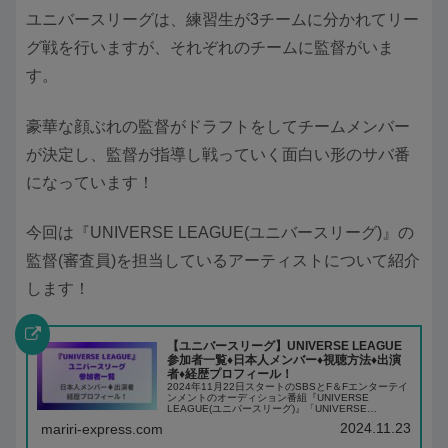
ユニバースリーグは、練習生が3チームに分かれてリー
グ戦を行いますが、それぞれのチームに監督がいま
す。
豪華な顔ぶれの監督がドラフトをしてチームメンバー
が決定し、監督が指導し戦っていく面白い形のサバ番
になっています！
今回は『UNIVERSE LEAGUE(ユニバースリーグ)』の
監督(審査員)を担当しているアーティストについて紹介
します！
【ユニバースリーグ】UNIVERSE LEAGUE
参加者一覧♦️日本人メンバー♦️視聴方法♦️出演
者♦️経歴プロフィール！
2024年11月22日スタートのSBSとF＆Fエンターテイ
ンメントのオーディション番組『UNIVERSE
LEAGUE(ユニバースリーグ)』「UNIVERSE
TICKET(ユニチケ)」の2番目のシーズンとなるユニバ
2024.11.23
mariri-express.com
ースリーグには、ボイプラ...