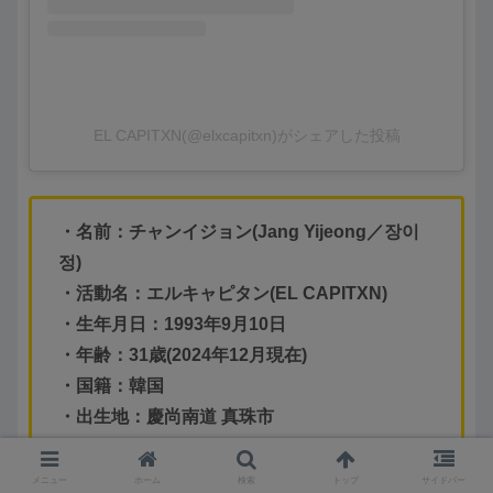
EL CAPITXN(@elxcapitxn)がシェアした投稿
・名前：チャンイジョン(Jang Yijeong／장이
정)
・活動名：エルキャピタン(EL CAPITXN)
・生年月日：1993年9月10日
・年齢：31歳(2024年12月現在)
・国籍：韓国
・出生地：慶尚南道 真珠市
・身長：173cm
・体重：60kg
メニュー
ホーム
検索
トップ
サイドバー