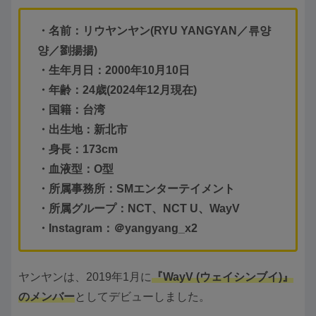
・名前：
リウヤンヤン
(
RYU YANGYAN
／
류양
양
／
劉揚揚
)
・生年月日：2000年10月10日
・年齢：24歳(2024年12月現在)
・国籍：台湾
・出生地：新北市
・身長：173cm
・血液型：O型
・所属事務所：SMエンターテイメント
・所属グループ：NCT、NCT U、WayV
・Instagram：＠
yangyang_x2
ヤンヤンは、2019年1月に
『WayV (ウェイシンブイ)』
のメンバー
としてデビューしました。