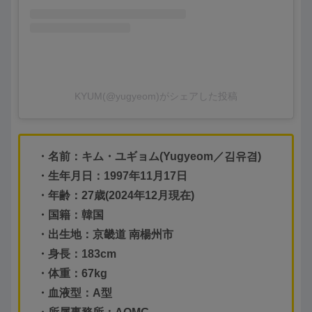
KYUM(@yugyeom)がシェアした投稿
・名前：
キム・ユギョム
(
Yugyeom
／
김유겸
)
・生年月日：1997年11月17日
・年齢：27歳(2024年12月現在)
・国籍：韓国
・出生地：
京畿道 南楊州市
・身長：183cm
・体重：67kg
・血液型：A型