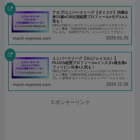
アホプ/ユニバースリーグ【ダイスケ】沖縄出
身15歳♦️CM出演経歴プロフィール♦️モデル♦️人
気も！
SBSとF&Fエンターテインメントのボーイズオーディ
ション番組『UNIVERSE LEAGUE(ユニバースリー
グ)』から「AHOF(アホプ)」メンバーとしてデビュー
する日本人メンバー『ダイスケくん』ダイスケくんは
2025.01.25
mariri-express.com
可愛らしい愛嬌とビジュアル、...
ユニバースリーグ【JL(ジェイエル）】
PLUUS経歴プロフィール♦️インスタ♦️過去画♦️
フィリピン出身♦️人気も！
SBSとF&Fエンターテインメントのボーイズオーディ
ション番組『UNIVERSE LEAGUE(ユニバースリー
グ)』に参加するフィリピン人メンバー『ジェイエル
(JL)』ジェイエルは、甘く可愛らしいビジュアルと透
2024.11.26
mariri-express.com
き通るようなハイトーンボイス...
スポンサーリンク