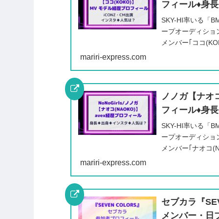
フィール♦️身長♦
SKY-HI率いる
ープオーディション『
メンバー｢ココ(K
フォーマンスセン..
mariri-express.com
ノノガ【ナオコ(
フィール♦️身長♦
SKY-HI率いる
ープオーディション『
メンバー｢ナオコ(
聴者の視線を釘付..
mariri-express.com
セブカラ『SEV
メンバー・日