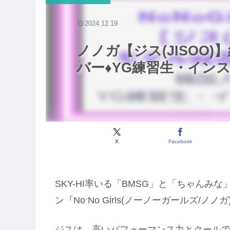
2024.12.19
ノノガ【ジス(JISOO)
バー♦️YG練習生・イン
X
Facebook
SKY-HI率いる「BMSG」と「ちゃん
ン『No No Girls(ノーノーガールズ/ノノ
ジスは、高いパフォーマンス力とクール