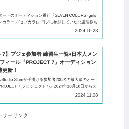
タートのオーディション番組『SEVEN COLORS -girls
y-(セブンカラーズ/セブカラ)』日プに参加していた北里理桜ち
ん、木野稟子ちゃんの3名が最初のメンバーとして発表
2024.10.23
7】プジェ参加者 練習生一覧♦️日本人メン
ロフィール『PROJECT 7』オーディション
時更新！
Studio Slamが手掛ける参加者200名の最大級のオー
OJECT 7(プロジェクト7)』2024年10月18日からス
CT 7』には、FANTASY BOYS(パンボ)のカン...
2024.11.08
ンサーリンク