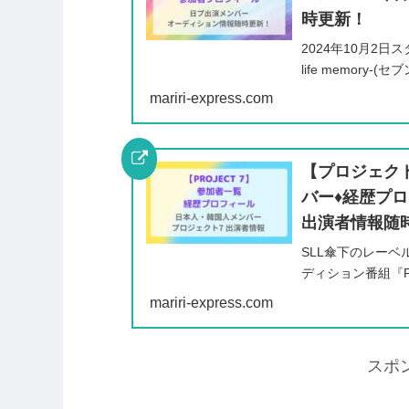
時更新！
2024年10月2日ス
life memor
ゃん、須谷緩ちゃ
mariri-express.com
さ...
【プロジェクト
バー♦️経歴プ
出演者情報随
SLL傘下のレーベル
ディション番組『PR
タートする『PROJE
mariri-express.com
スポ