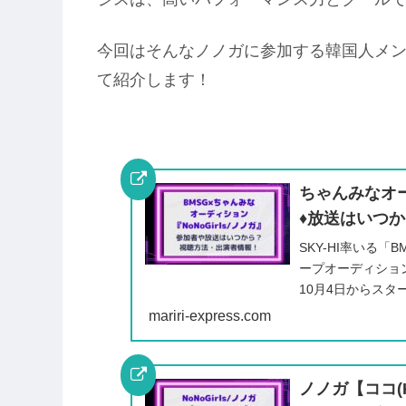
今回はそんなノノガに参加する韓国人メンバー
て紹介します！
ちゃんみなオー
♦️放送はい
SKY-HI率いる
ープオーディション『
10月4日からスタ
名によるガ...
mariri-express.com
ノノガ【ココ(