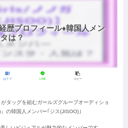
】経歴プロフィール♦️韓国人メン
スタは？
はてブ
LINE
コピー
みな」がタッグを組むガールズグループオーディショ
ガ)』の韓国人メンバー｢ジス(JISOO)｣
で美しいビジュアルが魅力的なメンバーです。