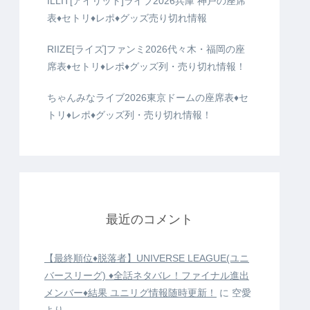
ILLIT[アイリット]ライブ2026兵庫 神戸の座席
表♦️セトリ♦️レポ♦️グッズ売り切れ情報
RIIZE[ライズ]ファンミ2026代々木・福岡の座
席表♦️セトリ♦️レポ♦️グッズ列・売り切れ情報！
ちゃんみなライブ2026東京ドームの座席表♦️セ
トリ♦️レポ♦️グッズ列・売り切れ情報！
最近のコメント
【最終順位♦️脱落者】UNIVERSE LEAGUE(ユニ
バースリーグ) ♦️全話ネタバレ！ファイナル進出
メンバー♦️結果 ユニリグ情報随時更新！
に
空愛
より