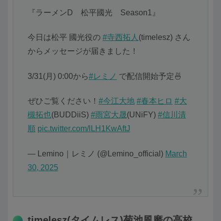
『ラーメンD 松平國光 Season1』
今日は松平 國光役の
#寺西拓人
(timelesz) さん
からメッセージが届きました！
3/31(月) 0:00から
#レミノ
で配信開始予定🍜
ぜひご覧ください！
#今江大地
#春本ヒロ
#大
槻拓也
(BUDDiiS)
#雨宮大晟
(UNiFY)
#信川清
順
pic.twitter.com/lLH1KwAftJ
— Lemino｜レミノ (@Lemino_official)
March
30, 2025
timelesz(タイムレス)菊池風磨の高校