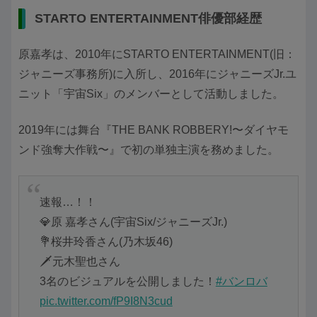
STARTO ENTERTAINMENT俳優部経歴
原嘉孝は、2010年にSTARTO ENTERTAINMENT(旧：
ジャニーズ事務所)に入所し、2016年にジャニーズJr.ユ
ニット「宇宙Six」のメンバーとして活動しました。
2019年には舞台『THE BANK ROBBERY!〜ダイヤモ
ンド強奪大作戦〜』で初の単独主演を務めました。
速報…！！
💎原 嘉孝さん(宇宙Six/ジャニーズJr.)
💐桜井玲香さん(乃木坂46)
🗡元木聖也さん
3名のビジュアルを公開しました！
#バンロバ
pic.twitter.com/fP9I8N3cud