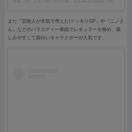
毎週（火）よる11時『#ウソ婚』公式⛪(@usokon_ktv)がシェアした投稿
また『芸能人が本気で考えた!ドッキリGP』や『ニノさ
ん』などのバラエティー番組でレギュラーを務め、親
しみやすくて面白いキャラクターが人気です。