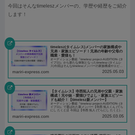
今回はそんなtimeleszメンバーの、学歴や経歴をご紹介
します！
timelesz(タイムレス)メンバーの家族構成や
兄弟・家族エピソード！兄弟の年齢や父母の
職業・愛猫も！
オーディション番組『timelesz project-AUDITION- (タ
イプロ)』から新たな体制となったtimelesz (タイムレ
ス)今回はそんなtimeleszメンバーの家族構成やエピソ
ードについて紹介します！寺西 拓人 (てらに...
2025.05.03
mariri-express.com
【タイムレス】寺西拓人の兄弟や父親・家族
構成！兄や妹・愛猫ひでよし・家族エピソー
ドも紹介！【timelesz新メンバー】
オーディション番組『timelesz project-AUDITION- (タ
イプロ)』で選ばれた新メンバー【寺西 拓人くん (てら
にし たくと)】今回は【寺西 拓人 (てらにし たくと)】
の家族構成や家族エピソード、愛猫について紹介しま
2025.03.05
mariri-express.com
す...