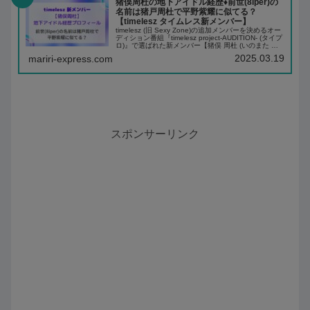
猪俣周杜の地下アイドル経歴♦️前世(8iper)の
名前は猪戸周杜で平野紫耀に似てる？
【timelesz タイムレス新メンバー】
timelesz (旧 Sexy Zone)の追加メンバーを決めるオー
ディション番組『timelesz project-AUDITION- (タイプ
ロ)』で選ばれた新メンバー【猪俣 周杜 (いのまた し
ゅうと)】猪俣 周杜くんはアイドルグル...
2025.03.19
mariri-express.com
スポンサーリンク