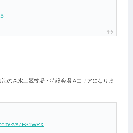
25
～』の会場は海の森水上競技場・特設会場 Aエリアになりま
er.com/kvsZFS1WPX