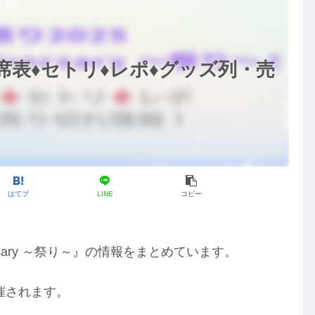
座席表♦️セトリ♦️レポ♦️グッズ列・売
はてブ
LINE
コピー
versary ～祭り～』の情報をまとめています。
催されます。