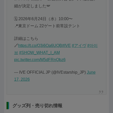
細が決定しました🪽
🗓 2026年6月24日（水）10:00〜
📍東京ドーム 22ゲート前常設テント
詳細はこちら
🔗
https://t.co/Q3i6Oa6UQB
#IVE
#アイヴ
#아이
브
#SHOW_WHAT_I_AM
pic.twitter.com/M5dFRnQbz6
— IVE OFFICIAL JP (@IVEstarship_JP)
June
17, 2026
グッズ列・売り切れ情報