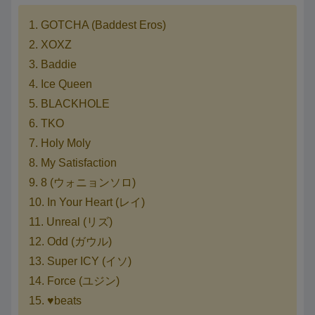
1. GOTCHA (Baddest Eros)
2. XOXZ
3. Baddie
4. Ice Queen
5. BLACKHOLE
6. TKO
7. Holy Moly
8. My Satisfaction
9. 8 (ウォニョンソロ)
10. In Your Heart (レイ)
11. Unreal (リズ)
12. Odd (ガウル)
13. Super ICY (イソ)
14. Force (ユジン)
15. ♥beats