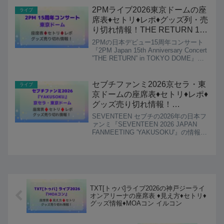
まし...
2PMライブ2026東京ドームの座
ライブ
席表♦️セトリ♦️レポ♦️グッズ列・売
り切れ情報！THE RETURN 15
周年コンサート
2PMの日本デビュー15周年コンサート
『2PM Japan 15th Anniversary Concert
”THE RETURN” in TOKYO DOME』の
情報をまとめています。メンバー6人全
員が集結し10年ぶりとなる東京ドーム
公...
セブチファンミ2026京セラ・東
ライブ
京ドームの座席表♦️セトリ♦️レポ♦️
グッズ売り切れ情報！
『YAKUSOKU』日本ペンミ
SEVENTEEN セブチの2026年の日本フ
ァンミ『SEVENTEEN 2026 JAPAN
FANMEETING 'YAKUSOKU'』の情報を
まとめています。「YAKUSOKU」ファ
ンミ東京ドーム公演は、2026年5月13
日・14日に...
TXT[トゥバ]ライブ2026の神戸ジーライ
オンアリーナの座席表 ♦️見え方♦️セトリ♦️
グッズ情報♦️MOAコン イルコン