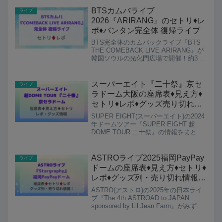
PLAYING GAME -」ペンミ...
BTSカムバライブ
ライブ
2026『ARIRANG』のセトリ♦️レ
ポ♦️バンタン完全体 復帰ライブ
BTS完全体のカムバックライブ『BTS
THE COMEBACK LIVE ARIRANG』が
韓国ソウルの光化門広場で開催！約3年
半ぶりとなる7人のBTSのライブを待ち
望んでいたARMYにとって、記念すべき
歓喜感動のライブとなりました。BT...
スーパーエイト『二十祭』京セ
ライブ
ラドーム大阪の座席表♦️見え方♦️
セトリ♦️レポ♦️グッズ売り切れ情
報！SUPER EIGHTドームツア
SUPER EIGHT(スーパーエイト)の2024
ー2025 オーラス
年ドームツアー『SUPER EIGHT 超
DOME TOUR 二十祭』の情報をまとめ
ています。福岡からスタートしたエイト
のドームツアー、オーラスとなる京セラ
ドーム大阪公演も盛り上がりましょう...
ASTROライブ2025福岡PayPay
ライブ
ドームの座席表♦️見え方♦️セトリ♦️
レポ♦️グッズ列・売り切れ情報！
アストロ イルコン
ASTRO(アストロ)の2025年の日本ライ
『Stargraphy』
ブ『The 4th ASTROAD to JAPAN
sponsored by Lil Jean Farm』がみずほ
PayPayドーム福岡で開催されます！
AROHA待望のドーム公演で盛り上がり