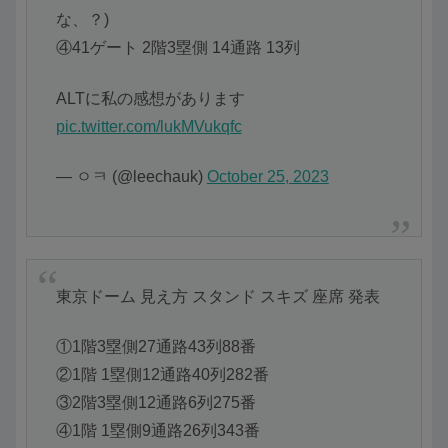
な、？)
④41ゲート 2階3塁側 14通路 13列
ALTに私の感想があります
pic.twitter.com/lukMVukqfc
— ㅇㅋ (@leechauk)
October 25, 2023
東京ドーム 見え方 スタンド スキズ 座席 発表
①1階3塁側27通路43列88番
②1階 1塁側12通路40列282番
③2階3塁側12通路6列275番
④1階 1塁側9通路26列343番