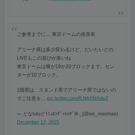
ご参考までに… 東京ドームの座席表
アリーナ席は多少変わるけど、だいたいどの
LIVEもこの並びが多いね
東京ドームは横が19か20ブロックまで、セン
ターが10ブロック。
1階席は、スタンド席でアリーナ席ではないの
でご注意を…
pic.twitter.com/RJMiXNAdeZ
— どなluluどｲﾐｭﾙﾝﾀﾞｯﾄｩﾀﾞꕤ︎︎·͜· (@iso_maomao)
December 12, 2025