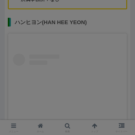
ハンヒヨン(HAN HEE YEON)
この投稿をInstagramで見る
メニュー
ホーム
検索
トップ
サイドバー