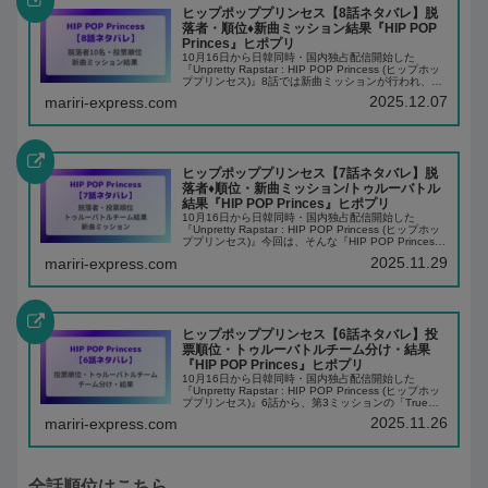
ヒップポッププリンセス【8話ネタバレ】脱
落者・順位♦️新曲ミッション結果『HIP POP
Princes』ヒポプリ
10月16日から日韓同時・国内独占配信開始した
『Unpretty Rapstar : HIP POP Princess (ヒップホッ
ププリンセス)』8話では新曲ミッションが行われ、脱
落者が決定します。今回は、そんな『HIP POP Prin...
2025.12.07
mariri-express.com
ヒップポッププリンセス【7話ネタバレ】脱
落者♦️順位・新曲ミッション/トゥルーバトル
結果『HIP POP Princes』ヒポプリ
10月16日から日韓同時・国内独占配信開始した
『Unpretty Rapstar : HIP POP Princess (ヒップホッ
ププリンセス)』今回は、そんな『HIP POP Princess
(ヒップホッププリンセス)』の7話ネタバレ...
2025.11.29
mariri-express.com
ヒップポッププリンセス【6話ネタバレ】投
票順位・トゥルーバトルチーム分け・結果
『HIP POP Princes』ヒポプリ
10月16日から日韓同時・国内独占配信開始した
『Unpretty Rapstar : HIP POP Princess (ヒップホッ
ププリンセス)』6話から、第3ミッションの「Trueバ
トル」がスタートします！今回は、そんな『HIP
2025.11.26
mariri-express.com
POP...
全話順位はこちら