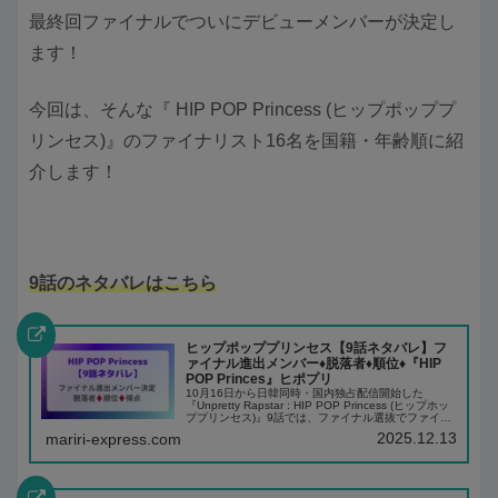
最終回ファイナルでついにデビューメンバーが決定し
ます！
今回は、そんな『 HIP POP Princess (ヒップポッププ
リンセス)』のファイナリスト16名を国籍・年齢順に紹
介します！
9話のネタバレはこちら
ヒップポッププリンセス【9話ネタバレ】フ
ァイナル進出メンバー♦️脱落者♦️順位♦️『HIP
POP Princes』ヒポプリ
10月16日から日韓同時・国内独占配信開始した
『Unpretty Rapstar : HIP POP Princess (ヒップホッ
ププリンセス)』9話では、ファイナル選抜でファイナ
ル進出者が決定！今回は、そんな『HIP POP Princ...
2025.12.13
mariri-express.com