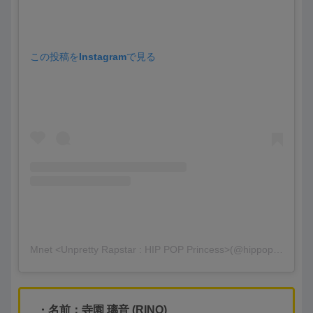
この投稿をInstagramで見る
Mnet <Unpretty Rapstar : HIP POP Princess>(@hippopprincess.official)がシェアした投稿
・名前：寺園 璃音 (RINO)