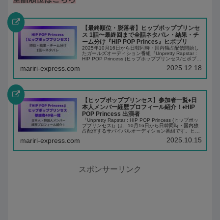
【最終順位・脱落者】ヒップポッププリンセ
ス 1話〜最終回まで全話ネタバレ・結果・チ
ーム分け『HIP POP Princes』ヒポプリ
2025年10月16日から日韓同時・国内独占配信開始し
たガールズオーディション番組『Unpretty Rapstar :
HIP POP Princess (ヒップホッププリンセス/ヒポプ
リ)』ヒップポッププリンセスは日本人メンバー20
2025.12.18
mariri-express.com
名、...
【ヒップポッププリンセス】参加者一覧♦️日
本人メンバー経歴プロフィール紹介！♦️HIP
POP Princess 出演者
『Unpretty Rapstar : HIP POP Princess (ヒップポッ
ププリンセス)』は、10月16日から日韓同時・国内独
占配信するサバイバルオーディション番組です。ヒッ
プポッププリンセスは日本人メンバー20名、韓国人メ
2025.10.15
mariri-express.com
ンバ...
スポンサーリンク