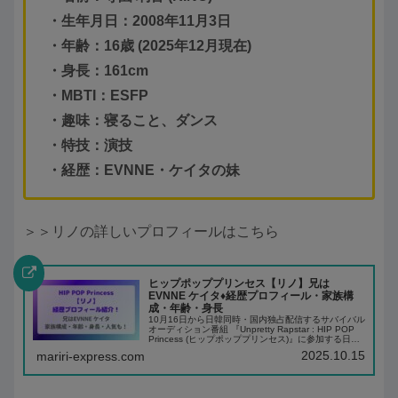
・生年月日：2008年11月3日
・年齢：16歳 (2025年12月現在)
・身長：161cm
・MBTI：ESFP
・趣味：寝ること、ダンス
・特技：演技
・経歴：EVNNE・ケイタの妹
＞＞リノの詳しいプロフィールはこちら
ヒップポッププリンセス【リノ】兄は
EVNNE ケイタ♦️経歴プロフィール・家族構
成・年齢・身長
10月16日から日韓同時・国内独占配信するサバイバル
オーディション番組 『Unpretty Rapstar : HIP POP
Princess (ヒップポッププリンセス)』に参加する日本
人メンバー【リノ (RINO)】リノは、K-POPア...
2025.10.15
mariri-express.com